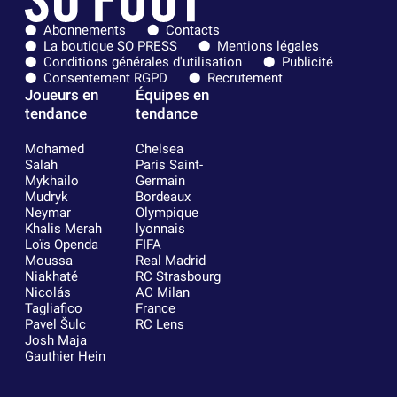
Abonnements
Contacts
La boutique SO PRESS
Mentions légales
Conditions générales d'utilisation
Publicité
Consentement RGPD
Recrutement
Joueurs en
Équipes en
tendance
tendance
Mohamed
Chelsea
Salah
Paris Saint-
Mykhailo
Germain
Mudryk
Bordeaux
Neymar
Olympique
Khalis Merah
lyonnais
Loïs Openda
FIFA
Moussa
Real Madrid
Niakhaté
RC Strasbourg
Nicolás
AC Milan
Tagliafico
France
Pavel Šulc
RC Lens
Josh Maja
Gauthier Hein