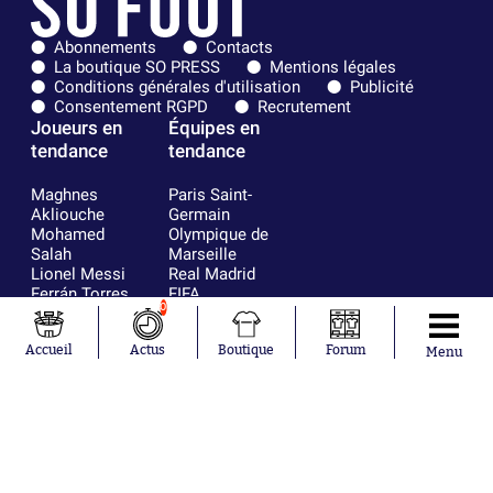
Abonnements
Contacts
La boutique SO PRESS
Mentions légales
Conditions générales d'utilisation
Publicité
Consentement RGPD
Recrutement
Joueurs en
Équipes en
tendance
tendance
Maghnes
Paris Saint-
Akliouche
Germain
Mohamed
Olympique de
Salah
Marseille
Lionel Messi
Real Madrid
Ferrán Torres
FIFA
0
Kilian Corredor
Olympique
Franco
lyonnais
Accueil
Actus
Boutique
Forum
Mastantuono
AS Monaco
Menu
Orel Mangala
FC Barcelone
Rio Mavuba
Argentine
Rodri
RC Strasbourg
Mika Godts
Trabzonspor