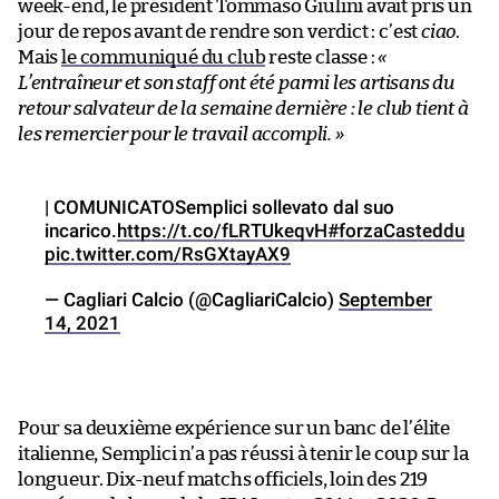
week-end, le président Tommaso Giulini avait pris un
jour de repos avant de rendre son verdict : c’est
ciao
.
Mais
le communiqué du club
reste classe :
«
L’entraîneur et son staff ont été parmi les artisans du
retour salvateur de la semaine dernière : le club tient à
les remercier pour le travail accompli. »
| COMUNICATOSemplici sollevato dal suo
incarico.
https://t.co/fLRTUkeqvH
#forzaCasteddu
pic.twitter.com/RsGXtayAX9
— Cagliari Calcio (@CagliariCalcio)
September
14, 2021
Pour sa deuxième expérience sur un banc de l’élite
italienne, Semplici n’a pas réussi à tenir le coup sur la
longueur. Dix-neuf matchs officiels, loin des 219