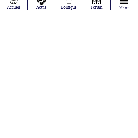
Gauthier Hein
Olympique
Accueil
Actus
Boutique
Forum
Menu
Lionel Messi
lyonnais
Gonzalo
AC Milan
García Torres
RC Strasbourg
Gio Reyna
RC Lens
Leandro
Paredes