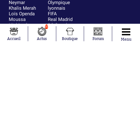
Neymar
Olympique
Khalis Merah
lyonnais
Loïs Openda
FIFA
Moussa
Real Madrid
Niakhaté
RC Strasbourg
10
Nicolás
AC Milan
Tagliafico
France
Accueil
Actus
Boutique
Forum
Menu
Pavel Šulc
RC Lens
Josh Maja
Gauthier Hein