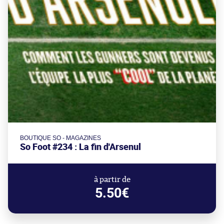
BOUTIQUE SO - MAGAZINES
So Foot #234 : La fin d'Arsenul
à partir de
5.50€