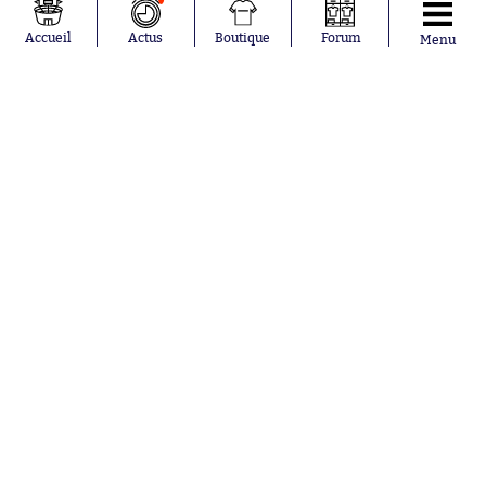
Ferrán Torres
FIFA
Kilian Corredor
Olympique
Accueil
Actus
Boutique
Forum
Menu
Franco
lyonnais
Mastantuono
AS Monaco
Orel Mangala
FC Barcelone
Rio Mavuba
Argentine
Rodri
RC Strasbourg
Mika Godts
Trabzonspor