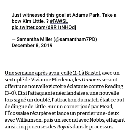
Just witnessed this goal at Adams Park. Take a
bow Kim Little. ?
#FAWSL
pic.twitter.com/d9R1tNHQdj
— Samantha Miller (@samantham7PD)
December 8, 2019
Une semaine après avoir collé 11-1 à Bristol
, avec un
sextuplé de Vivianne Miedema, les
Gunners
se sont
offert une nouvelle victoire éclatante contre Reading
(3-0). Et si l’attaquante néerlandaise a une nouvelle
fois signé un doublé, l’attraction du match était ce but
de dingue de Little. Sur un corner joué par Mead,
l’Écossaise récupère et lance un premier une-deux
avec Williamson, puis un second avec Nobbs, effaçant
ainsi cinq joueuses des
Royals
dans le processus,