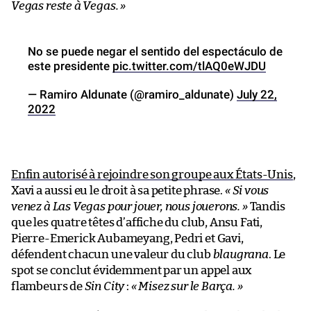
Vegas reste à Vegas. »
No se puede negar el sentido del espectáculo de
este presidente
pic.twitter.com/tlAQ0eWJDU
— Ramiro Aldunate (@ramiro_aldunate)
July 22,
2022
Enfin autorisé à rejoindre son groupe aux États-Unis
,
Xavi a aussi eu le droit à sa petite phrase.
« Si vous
venez à Las Vegas pour jouer, nous jouerons. »
Tandis
que les quatre têtes d’affiche du club, Ansu Fati,
Pierre-Emerick Aubameyang, Pedri et Gavi,
défendent chacun une valeur du club
blaugrana
. Le
spot se conclut évidemment par un appel aux
flambeurs de
Sin City
:
« Misez sur le Barça. »