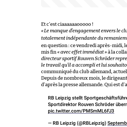
Et c’est ciaaaaaaooooo !
«
Le manque d’engagement envers le club
totalement indépendante du remaniement 
en question : ce vendredi après-midi,
mis fin
« avec effet immédiat »
à la coll
directeur sportif Rouven Schröder repr
le travail qu’il a accompli et lui souhait
communiqué du club allemand, actuell
Depuis de nombreux mois, le dirigeant
d’après la presse allemande. Qui est d’
RB Leipzig stellt Sportgeschäftsführe
Sportdirektor Rouven Schröder übern
pic.twitter.com/PMSmML6FJ3
— RB Leipzig (@RBLeipzig)
Septemb