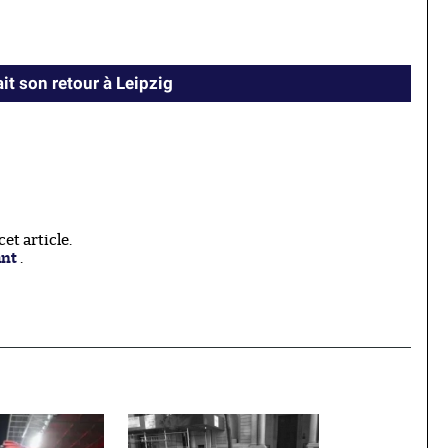
it son retour à Leipzig
t article.
ant
.