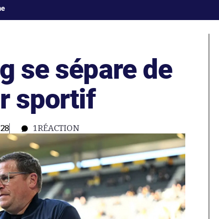
ne
g se sépare de
r sportif
:28
1
RÉACTION