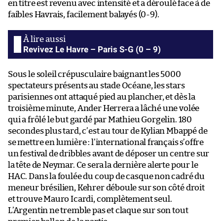
en titre est revenu avec intensité et a déroulé face à de
faibles Havrais, facilement balayés (0-9).
Revivez Le Havre – Paris S-G (0 – 9)
Sous le soleil crépusculaire baignant les 5000
spectateurs présents au stade Océane, les stars
parisiennes ont attaqué pied au plancher, et dès la
troisième minute, Ander Herrera a lâché une volée
qui a frôlé le but gardé par Mathieu Gorgelin. 180
secondes plus tard, c’est au tour de Kylian Mbappé de
se mettre en lumière : l’international français s’offre
un festival de dribbles avant de déposer un centre sur
la tête de Neymar. Ce sera la dernière alerte pour le
HAC. Dans la foulée du coup de casque non cadré du
meneur brésilien, Kehrer déboule sur son côté droit
et trouve Mauro Icardi, complètement seul.
L’Argentin ne tremble pas et claque sur son tout