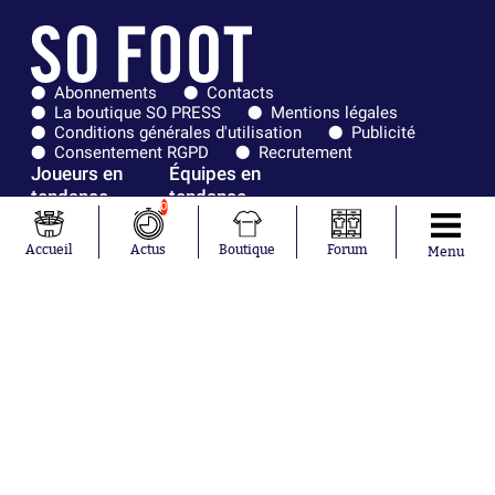
Abonnements
Contacts
La boutique SO PRESS
Mentions légales
Conditions générales d'utilisation
Publicité
Consentement RGPD
Recrutement
Joueurs en
Équipes en
tendance
tendance
0
Mohamed
Chelsea
Accueil
Actus
Boutique
Forum
Menu
Salah
Paris Saint-
Mykhailo
Germain
Mudryk
Bordeaux
Neymar
Olympique
Khalis Merah
lyonnais
Loïs Openda
FIFA
Moussa
Real Madrid
Niakhaté
RC Strasbourg
Nicolás
AC Milan
Tagliafico
France
Pavel Šulc
RC Lens
Josh Maja