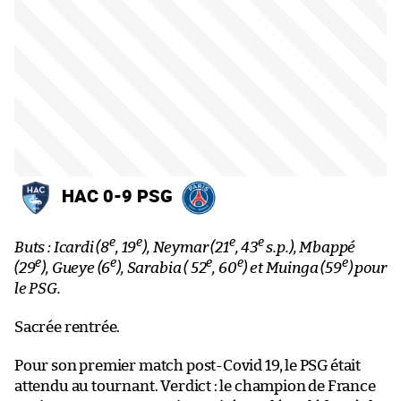
HAC 0-9 PSG
e
e
e
e
Buts : Icardi (8
, 19
), Neymar (21
, 43
s.p.), Mbappé
e
e
e
e
e
(29
), Gueye (6
), Sarabia ( 52
, 60
) et Muinga (59
) pour
le PSG.
Sacrée rentrée.
Pour son premier match post-Covid 19, le PSG était
attendu au tournant. Verdict : le champion de France