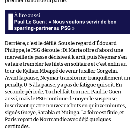
premier ballon de la partie.
Paul Le Guen : « Nous voulons servir de bon
sparring-partner au PSG »
Derrière, c’est le défilé. Sous le regard d’Édouard
Philippe, le PSG déroule : Di María offre d’abord une
merveille de passe décisive à Icardi, puis Neymar s’en
va faire trembler les filets en solitaire et c’est enfin au
tour de Kyllian Mbappé de venir fusiller Gorgelin.
Avant la pause, Neymar transforme tranquillement un
penalty. 0-5 à la pause, y a pas de fatigue qui soit. En
seconde période, Tuchel fait tourner, Paul Le Guen
aussi, mais le PSG continue de noyer le suspense,
inscrivant quatre nouveaux buts en quinze minutes,
signés Gueye, Sarabia et Muinga. La foire est finie, et
Paris repart de Normandie avec déjà quelques
certitudes.