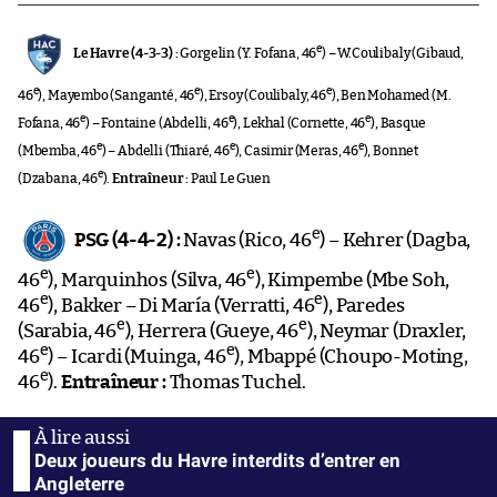
e
Le Havre (4-3-3) :
Gorgelin (Y. Fofana, 46
) – W.Coulibaly (Gibaud,
e
e
e
46
), Mayembo (Sanganté, 46
), Ersoy (Coulibaly, 46
), Ben Mohamed (M.
e
e
e
Fofana, 46
) – Fontaine (Abdelli, 46
), Lekhal (Cornette, 46
), Basque
e
e
e
(Mbemba, 46
) – Abdelli (Thiaré, 46
), Casimir (Meras, 46
), Bonnet
e
(Dzabana, 46
).
Entraîneur :
Paul Le Guen
e
PSG (4-4-2) :
Navas (Rico, 46
) – Kehrer (Dagba,
e
e
46
), Marquinhos (Silva, 46
), Kimpembe (Mbe Soh,
e
e
46
), Bakker – Di María (Verratti, 46
), Paredes
e
e
(Sarabia, 46
), Herrera (Gueye, 46
), Neymar (Draxler,
e
e
46
) – Icardi (Muinga, 46
), Mbappé (Choupo-Moting,
e
46
).
Entraîneur :
Thomas Tuchel.
Deux joueurs du Havre interdits d’entrer en
Angleterre