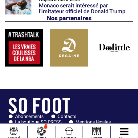
Monaco serait intéressé par
l'imitateur officiel de Donald Trump
Nos partenaires
Abonnements
Contacts
La boutique SO PRESS
Mentions légales
Conditions générales d'utilisation
Publicité
10
Consentement RGPD
Recrutement