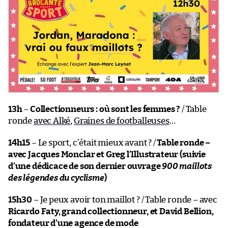
13h
–
Collectionneurs : où sont les femmes ?
/ Table
ronde
avec Alké
,
Graines de footballeuses
…
14h15
– Le sport, c’était mieux avant ? /
Table ronde –
avec Jacques Monclar et Greg l’Illustrateur (suivie
d’une dédicace de son dernier ouvrage
900 maillots
des légendes du cyclisme
)
15h30
– Je peux avoir ton maillot ? / Table ronde – avec
Ricardo Faty, grand collectionneur, et David Bellion,
fondateur d’une agence de mode