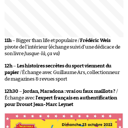
11h
– Bigger than life et populaire /
Frédéric Weis
pivote de l’intérieur (échange suivi d’une dédicace de
son livre
Jusque-là, ça va
)
12h
–
Les histoires secrètes du sport viennent du
papier
/ Échange avec Guillaume Ars, collectionneur
de magazines & revues sport
12h30
–
Jordan, Maradona : vrai ou faux maillots ?
/
Échange avec
l’expert français en authentification
pour Drouot Jean-Marc Leynet