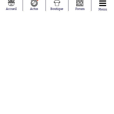
Pavel Šulc
Germain
Gauthier Hein
Olympique
Accueil
Actus
Boutique
Forum
Menu
Lionel Messi
lyonnais
Gonzalo
AC Milan
García Torres
RC Strasbourg
Gio Reyna
RC Lens
Leandro
Paredes