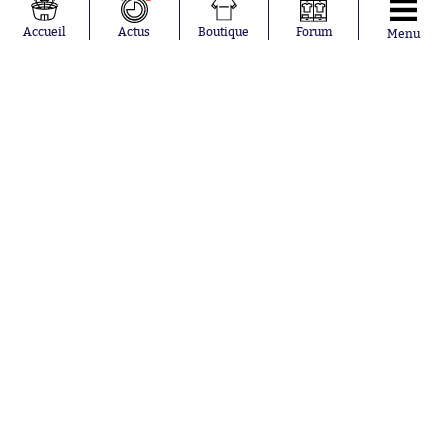
Loïs Openda
FIFA
Moussa
Real Madrid
Accueil
Actus
Boutique
Forum
Menu
Niakhaté
RC Strasbourg
Nicolás
AC Milan
Tagliafico
France
Pavel Šulc
RC Lens
Josh Maja
Gauthier Hein