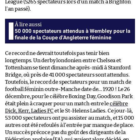
League (5265 spectateurs lors d’un match à Brighton
l’an passé).
50 000 spectateurs attendus à Wembley pour la
finale de la Coupe d’Angleterre féminine
Ce record ne devrait toutefois pas tenir bien
longtemps. Un derby londonien entre Chelsea et
Tottenham se tient dimanche après-midi à Stamford
Bridge, où près de 41 000 spectateurs sont attendus.
Toutefois, le record de spectateurs pour un match de
football féminin outre-Manche date de… 1920 ! Le 26
décembre, pour le célèbre Boxing Day, Goodison Park
était plein à craquer pour un match entre le
célèbre
Dick, Kerr, Ladies FC
et le St-Helens Ladies. Ce jour-là,
53 000 spectateurs ont pu assister au match, et 15 000
autres ont été refoulés à l’entrée par manque de place.
Un succès précoce pas du goût des dirigeants de la
Fédération anglaise (FA), qui avaient alors décidé, en