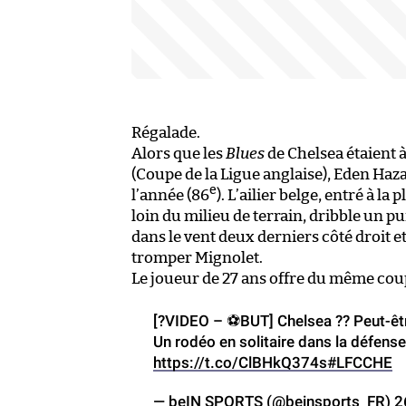
Régalade.
Alors que les
Blues
de Chelsea étaient à 
(Coupe de la Ligue anglaise), Eden Haza
e
l’année (86
). L’ailier belge, entré à la 
loin du milieu de terrain, dribble un pu
dans le vent deux derniers côté droit e
tromper Mignolet.
Le joueur de 27 ans offre du même co
[?️VIDEO – ⚽️BUT] Chelsea ?? Peut-êtr
Un rodéo en solitaire dans la défens
https://t.co/ClBHkQ374s
#LFCCHE
— beIN SPORTS (@beinsports_FR)
2