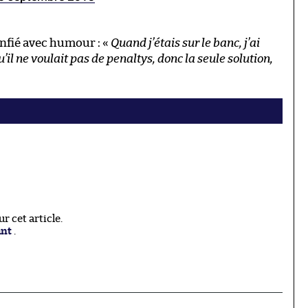
confié avec humour : «
Quand j’étais sur le banc, j’ai
u’il ne voulait pas de penaltys, donc la seule solution,
 cet article.
ant
.