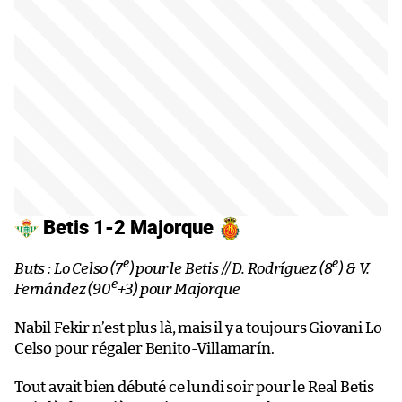
Betis 1-2 Majorque
e
e
Buts : Lo Celso (7
) pour le Betis // D. Rodríguez (8
) & V.
e
Fernández (90
+3) pour Majorque
Nabil Fekir n’est plus là, mais il y a toujours Giovani Lo
Celso pour régaler Benito-Villamarín.
Tout avait bien débuté ce lundi soir pour le Real Betis