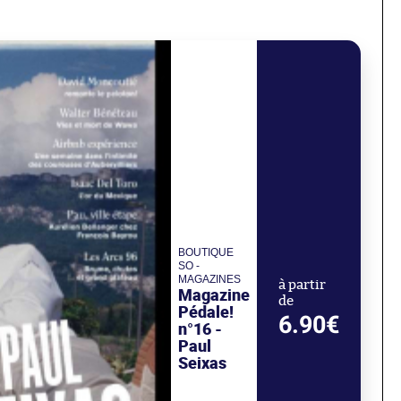
BOUTIQUE
SO -
MAGAZINES
à partir
Magazine
de
Pédale!
6.90€
n°16 -
Paul
Seixas