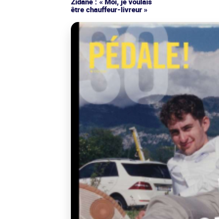
Zidane : « Moi, je voulais
être chauffeur-livreur »