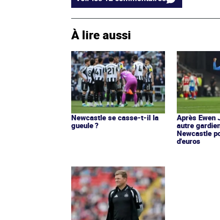
À lire aussi
Newcastle se casse-t-il la
Après Ewen 
gueule ?
autre gardien
Newcastle po
d'euros