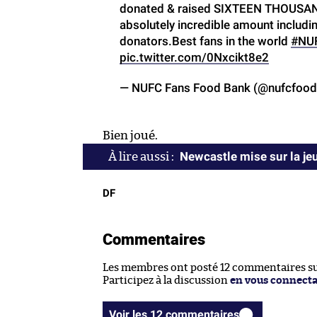
donated & raised SIXTEEN THOUSA
absolutely incredible amount includ
donators.Best fans in the world
#NU
pic.twitter.com/0Nxcikt8e2
— NUFC Fans Food Bank (@nufcfoo
Bien joué.
Newcastle mise sur la j
DF
Commentaires
Les membres ont posté 12 commentaires sur
Participez à la discussion
en vous connect
Voir les 12 commentaires