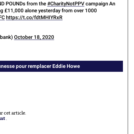
ND POUNDs from the
#CharityNotPPV
campaign An
ing £11,000 alone yesterday from over 1000
FC
https://t.co/fdtMHIYRxR
dbank)
October 18, 2020
eunesse pour remplacer Eddie Howe
 cet article.
ant
.