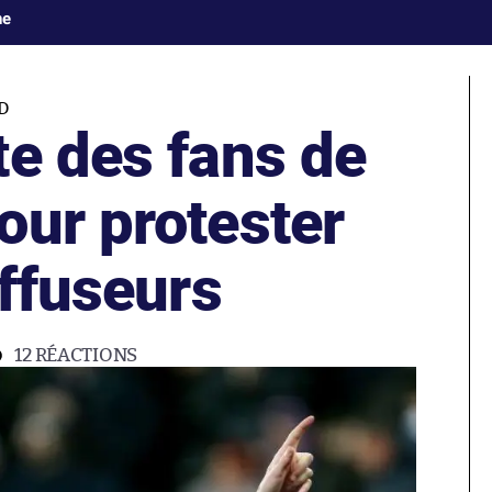
ne
D
te des fans de
our protester
iffuseurs
12
RÉACTIONS