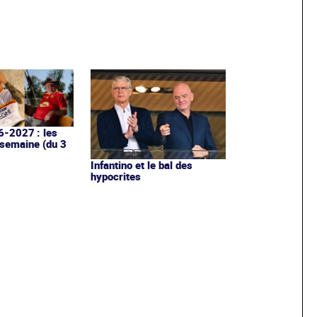
6-2027 : les
 semaine (du 3
Infantino et le bal des
hypocrites