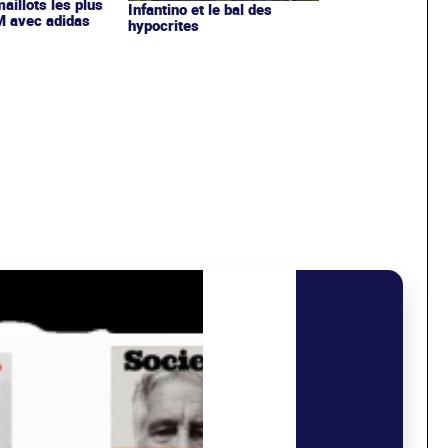
maillots les plus
Infantino et le bal des
OM avec adidas
hypocrites