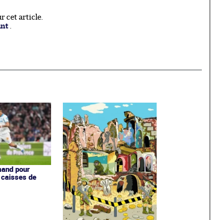
 cet article.
ant
.
mand pour
s caisses de