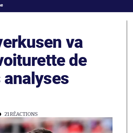
ne
verkusen va
voiturette de
s analyses
21
RÉACTIONS