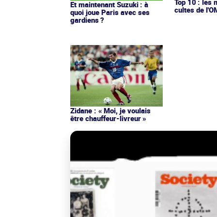
Top 10 : les 
Et maintenant Suzuki : à
cultes de l'
quoi joue Paris avec ses
gardiens ?
Zidane : « Moi, je voulais
être chauffeur-livreur »