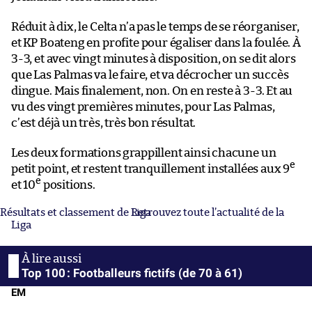
Réduit à dix, le Celta n’a pas le temps de se réorganiser,
et KP Boateng en profite pour égaliser dans la foulée. À
3-3, et avec vingt minutes à disposition, on se dit alors
que Las Palmas va le faire, et va décrocher un succès
dingue. Mais finalement, non. On en reste à 3-3. Et au
vu des vingt premières minutes, pour Las Palmas,
c’est déjà un très, très bon résultat.
Les deux formations grappillent ainsi chacune un
e
petit point, et restent tranquillement installées aux 9
e
et 10
positions.
Résultats et classement de Liga
Retrouvez toute l’actualité de la
Liga
Top 100 : Footballeurs fictifs (de 70 à 61)
EM