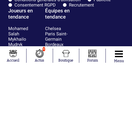
Consentement RGPD
Recrutement
Joueurs en
Équipes en
tendance
tendance
Mohamed
Chelsea
Salah
Paris Saint-
Mykhailo
Germain
Mudryk
Bordeaux
Neymar
Olympique
10
Khalis Merah
lyonnais
Loïs Openda
FIFA
Accueil
Actus
Boutique
Forum
Menu
Moussa
Real Madrid
Niakhaté
RC Strasbourg
Nicolás
AC Milan
Tagliafico
France
Pavel Šulc
RC Lens
Josh Maja
Gauthier Hein