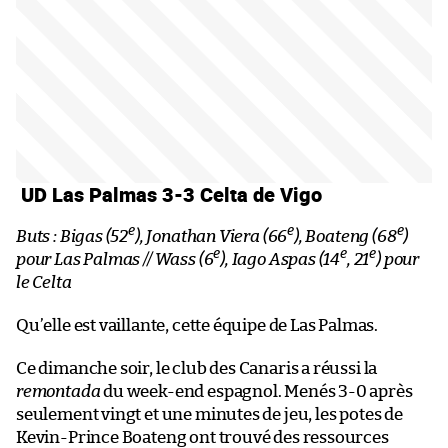
UD Las Palmas 3-3 Celta de Vigo
e
e
e
Buts : Bigas (52
), Jonathan Viera (66
), Boateng (68
)
e
e
e
pour Las Palmas // Wass (6
), Iago Aspas (14
, 21
) pour
le Celta
Qu’elle est vaillante, cette équipe de Las Palmas.
Ce dimanche soir, le club des Canaris a réussi la
remontada
du week-end espagnol. Menés 3-0 après
seulement vingt et une minutes de jeu, les potes de
Kevin-Prince Boateng ont trouvé des ressources