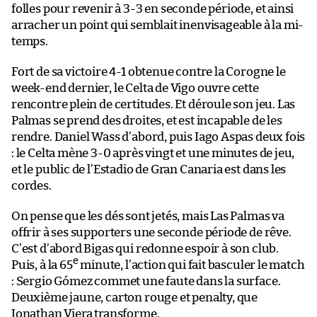
folles pour revenir à 3-3 en seconde période, et ainsi
arracher un point qui semblait inenvisageable à la mi-
temps.
Fort de sa victoire 4-1 obtenue contre la Corogne le
week-end dernier, le Celta de Vigo ouvre cette
rencontre plein de certitudes. Et déroule son jeu. Las
Palmas se prend des droites, et est incapable de les
rendre. Daniel Wass d’abord, puis Iago Aspas deux fois
: le Celta mène 3-0 après vingt et une minutes de jeu,
et le public de l’Estadio de Gran Canaria est dans les
cordes.
On pense que les dés sont jetés, mais Las Palmas va
offrir à ses supporters une seconde période de rêve.
C’est d’abord Bigas qui redonne espoir à son club.
e
Puis, à la 65
minute, l’action qui fait basculer le match
: Sergio Gómez commet une faute dans la surface.
Deuxième jaune, carton rouge et penalty, que
Jonathan Viera transforme.