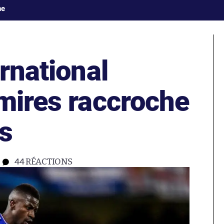
ne
ernational
mires raccroche
s
44
RÉACTIONS