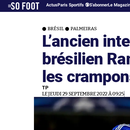
Actus
Paris Sportifs 🔞
S'abonner
Le Magazi
BRÉSIL
PALMEIRAS
L’ancien int
brésilien Ra
les crampon
TP
LE JEUDI 29 SEPTEMBRE 2022 À 09:25