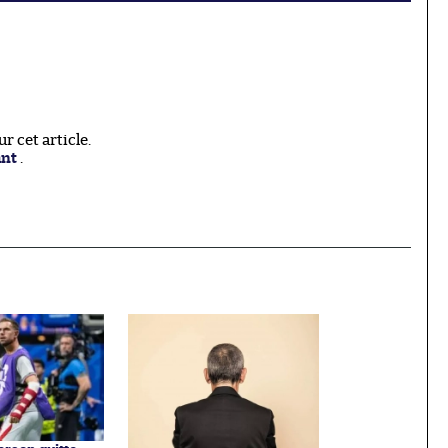
 cet article.
ant
.