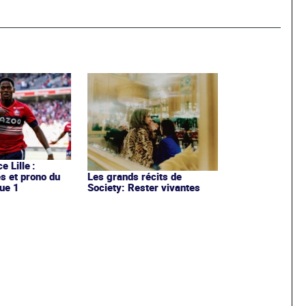
e Lille :
es et prono du
Les grands récits de
ue 1
Society: Rester vivantes