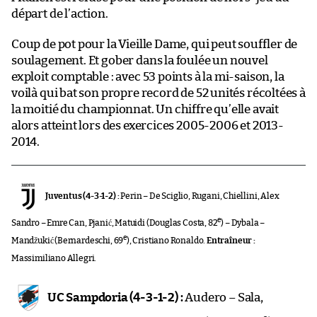
départ de l’action.
Coup de pot pour la Vieille Dame, qui peut souffler de
soulagement. Et gober dans la foulée un nouvel
exploit comptable : avec 53 points à la mi-saison, la
voilà qui bat son propre record de 52 unités récoltées à
la moitié du championnat. Un chiffre qu’elle avait
alors atteint lors des exercices 2005-2006 et 2013-
2014.
Juventus (4-3-1-2) :
Perin – De Sciglio, Rugani, Chiellini, Alex
e
Sandro – Emre Can, Pjanić, Matuidi (Douglas Costa, 82
) – Dybala –
e
Mandžukić (Bernardeschi, 69
), Cristiano Ronaldo.
Entraîneur :
Massimiliano Allegri.
UC Sampdoria (4-3-1-2) :
Audero – Sala,