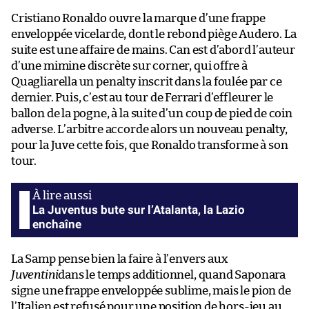
Cristiano Ronaldo ouvre la marque d’une frappe
enveloppée vicelarde, dont le rebond piège Audero. La
suite est une affaire de mains. Can est d’abord l’auteur
d’une mimine discrète sur corner, qui offre à
Quagliarella un penalty inscrit dans la foulée par ce
dernier. Puis, c’est au tour de Ferrari d’effleurer le
ballon de la pogne, à la suite d’un coup de pied de coin
adverse. L’arbitre accorde alors un nouveau penalty,
pour la Juve cette fois, que Ronaldo transforme à son
tour.
La Juventus bute sur l’Atalanta, la Lazio
enchaîne
La Samp pense bien la faire à l’envers aux
Juventini
dans le temps additionnel, quand Saponara
signe une frappe enveloppée sublime, mais le pion de
l’Italien est refusé pour une position de hors-jeu au