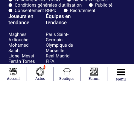
Conditions générales d'utilisation
Publicité
Consentement RGPD
Recrutement
Joueurs en
Équipes en
tendance
tendance
Maghnes
Paris Saint-
Akliouche
Germain
Mohamed
Olympique de
Salah
Marseille
Lionel Messi
Real Madrid
Ferrán Torres
FIFA
Kilian Corredor
Olympique
0
Franco
lyonnais
Mastantuono
AS Monaco
Accueil
Actus
Boutique
Forum
Menu
Orel Mangala
FC Barcelone
Rio Mavuba
Argentine
Rodri
RC Strasbourg
Mika Godts
Trabzonspor