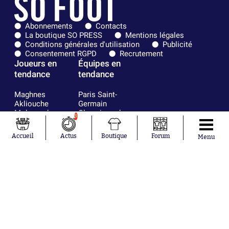
Abonnements
Contacts
La boutique SO PRESS
Mentions légales
Conditions générales d'utilisation
Publicité
Consentement RGPD
Recrutement
Joueurs en
Équipes en
tendance
tendance
Maghnes
Paris Saint-
Akliouche
Germain
Mohamed
Olympique de
3
Salah
Marseille
Lionel Messi
Real Madrid
Accueil
Actus
Boutique
Forum
Menu
Ferrán Torres
FIFA
Kilian Corredor
Olympique
Franco
lyonnais
Mastantuono
AS Monaco
Orel Mangala
FC Barcelone
Rio Mavuba
Argentine
Rodri
RC Strasbourg
Mika Godts
Trabzonspor