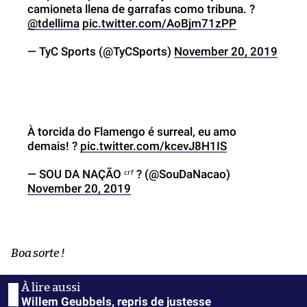
camioneta llena de garrafas como tribuna. ?
@tdellima
pic.twitter.com/AoBjm71zPP
— TyC Sports (@TyCSports)
November 20, 2019
À torcida do Flamengo é surreal, eu amo
demais! ?
pic.twitter.com/kcevJ8H1IS
— SOU DA NAÇÃO ᶜʳᶠ ? (@SouDaNacao)
November 20, 2019
Boa sorte !
Willem Geubbels, repris de justesse