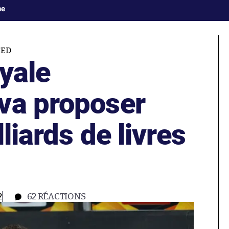
ne
TED
oyale
va proposer
liards de livres
2
62
RÉACTIONS