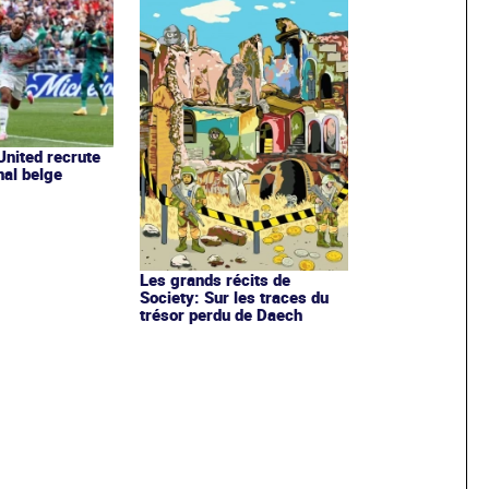
nited recrute
nal belge
Les grands récits de
Society: Sur les traces du
trésor perdu de Daech