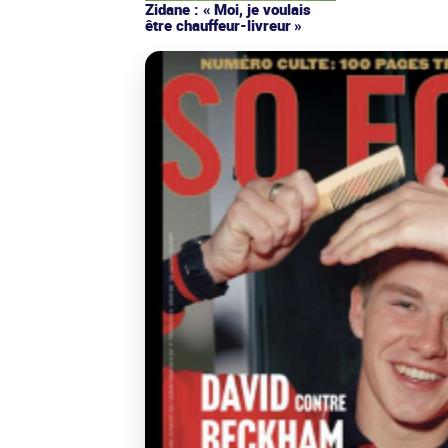
Zidane : « Moi, je voulais
être chauffeur-livreur »