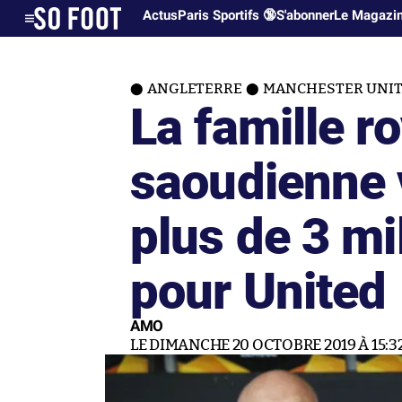
Actus
Paris Sportifs 🔞
S'abonner
Le Magazi
ANGLETERRE
MANCHESTER UNI
La famille r
saoudienne 
plus de 3 mil
pour United
AMO
LE DIMANCHE 20 OCTOBRE 2019 À 15:3