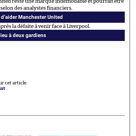
United reste une marque indémodable et pourrait être
 selon des analystes financiers.
 d’aider Manchester United
rès la défaite à venir face à Liverpool.
ieu à deux gardiens
 cet article.
ant
.