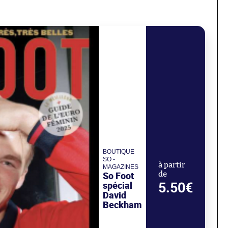
BOUTIQUE
SO -
à partir
MAGAZINES
So Foot
de
spécial
5.50€
David
Beckham