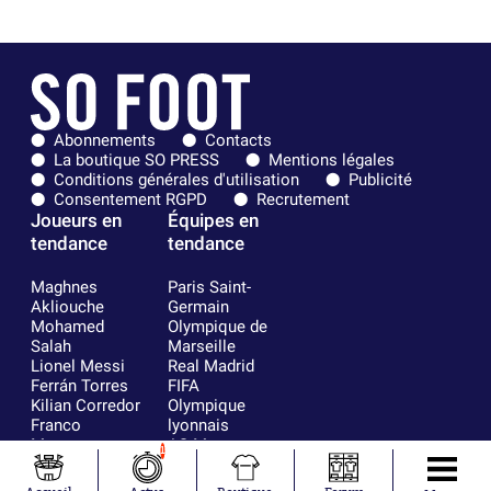
Abonnements
Contacts
La boutique SO PRESS
Mentions légales
Conditions générales d'utilisation
Publicité
Consentement RGPD
Recrutement
Joueurs en
Équipes en
tendance
tendance
Maghnes
Paris Saint-
Akliouche
Germain
Mohamed
Olympique de
Salah
Marseille
Lionel Messi
Real Madrid
Ferrán Torres
FIFA
Kilian Corredor
Olympique
Franco
lyonnais
Mastantuono
AS Monaco
1
Orel Mangala
FC Barcelone
Rio Mavuba
Argentine