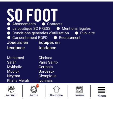
Abonnements
Contacts
La boutique SO PRESS
Mentions légales
Conditions générales d'utilisation
Publicité
Consentement RGPD
Recrutement
Joueurs en
Équipes en
tendance
tendance
Mohamed
Chelsea
Salah
Paris Saint-
Mykhailo
Germain
Mudryk
Bordeaux
Neymar
Olympique
Khalis Merah
lyonnais
Loïs Openda
FIFA
10
Moussa
Real Madrid
Niakhaté
RC Strasbourg
Accueil
Actus
Boutique
Forum
Menu
Nicolás
AC Milan
Tagliafico
France
Pavel Šulc
RC Lens
Josh Maja