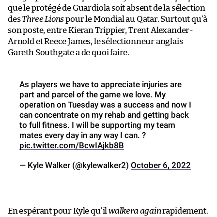
que le protégé de Guardiola soit absent de la sélection
des
Three Lions
pour le Mondial au Qatar. Surtout qu’à
son poste, entre Kieran Trippier, Trent Alexander-
Arnold et Reece James, le sélectionneur anglais
Gareth Southgate a de quoi faire.
As players we have to appreciate injuries are
part and parcel of the game we love. My
operation on Tuesday was a success and now I
can concentrate on my rehab and getting back
to full fitness. I will be supporting my team
mates every day in any way I can. ?
pic.twitter.com/BcwIAjkb8B
— Kyle Walker (@kylewalker2)
October 6, 2022
En espérant pour Kyle qu’il
walkera again
rapidement.