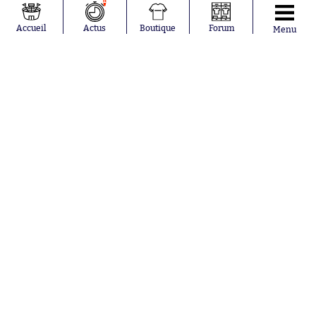
1
Pavel Šulc
Germain
Gauthier Hein
Olympique
Accueil
Actus
Boutique
Forum
Menu
Lionel Messi
lyonnais
Gonzalo
AC Milan
García Torres
RC Strasbourg
Gio Reyna
RC Lens
Leandro
Paredes