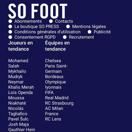
Abonnements
Contacts
La boutique SO PRESS
Mentions légales
Conditions générales d'utilisation
Publicité
Consentement RGPD
Recrutement
Joueurs en
Équipes en
tendance
tendance
Mohamed
Chelsea
Salah
Paris Saint-
Mykhailo
Germain
Mudryk
Bordeaux
Neymar
Olympique
Khalis Merah
lyonnais
Loïs Openda
FIFA
Moussa
Real Madrid
Niakhaté
RC Strasbourg
Nicolás
AC Milan
Tagliafico
France
Pavel Šulc
RC Lens
Josh Maja
Gauthier Hein