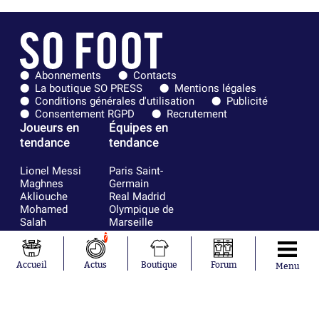
Abonnements
Contacts
La boutique SO PRESS
Mentions légales
Conditions générales d'utilisation
Publicité
Consentement RGPD
Recrutement
Joueurs en
Équipes en
tendance
tendance
Lionel Messi
Paris Saint-
Maghnes
Germain
Akliouche
Real Madrid
Mohamed
Olympique de
Salah
Marseille
Neymar
FIFA
7
Julián Álvarez
FC Barcelone
Ferrán Torres
Argentine
Accueil
Actus
Boutique
Forum
Menu
Kilian Corredor
Olympique
Franco
lyonnais
Mastantuono
AS Monaco
Orel Mangala
RC Strasbourg