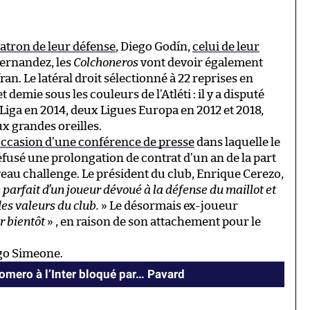
patron de leur défense
, Diego Godín,
celui de leur
Hernandez, les
Colchoneros
vont devoir également
fran. Le latéral droit sélectionné à 22 reprises en
demie sous les couleurs de l’Atléti : il y a disputé
iga en 2014, deux Ligues Europa en 2012 et 2018,
x grandes oreilles.
’occasion d’une conférence de presse
dans laquelle le
fusé une prolongation de contrat d’un an de la part
veau challenge. Le président du club, Enrique Cerezo,
 parfait d’un joueur dévoué à la défense du maillot et
des valeurs du club.
» Le désormais ex-joueur
r bientôt
» , en raison de son attachement pour le
ego Simeone.
Romero à l’Inter bloqué par… Pavard