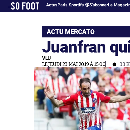
Actus
Paris Sportifs 🔞
S'abonner
Le Magazi
ACTU MERCATO
Juanfran quit
VLU
LE JEUDI 23 MAI 2019 À 15:00
33
R