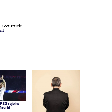
 cet article.
ant
.
 PSG rejoint
 Madrid