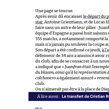
Une page se tourne.
Après avoir dû encaisser
le départ du 
star
, Antoine Griezmann, et de Lucas 
faire sans un autre de leur pilier : Juan
équipe d’Espagne a passé huit saisons et 
355 matchs, a notamment remporté la L
mais n’a jamais pu soulever la coupe au
Son départ a été confirmé ce jeudi,
à l
défenseur de 34 ans a annoncé avoir re
du club, afin de se consacrer à un nou
a indiqué que «
Juanfran était l’exemple
du blason, ainsi qu’à la représentation 
colchonero
a également assuré «
reveni
club.
On n’aimerait pas être à la place de Di
Le transfert de Cristian 
VLU