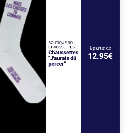
BOUTIQUE SO -
CHAUSSETTES
à partir de
Chaussettes
12.95€
"J'aurais dû
percer"