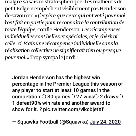
malgré sa saison stratosphérique. Les malheurs du
petit Belge n’empêchent visiblement pas Henderson
de savourer.
« J’espère que ceux qui ont voté pour moi
l’ont fait en partie pour reconnaître la contribution de
toute l’équipe
, confie Henderson.
Les récompenses
individuelles sont belles et spéciales, et je chérirai
celle-ci. Mais une récompense individuelle sans la
réalisation collective ne signifierait rien ou presque
pour moi. »
Trop sympa le Jordi !
Jordan Henderson has the highest win
percentage in the Premier League this season of
any player to start at least 10 games in the
competition:❍ 30 games❍ 27 wins❍ 2 draws❍
1 defeat90% win rate and another award to
show for it. ?
pic.twitter.com/vikcbjetXf
— Squawka Football (@Squawka)
July 24, 2020