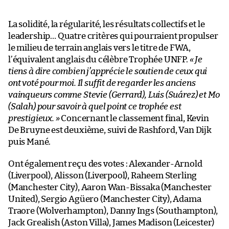
La solidité, la régularité, les résultats collectifs et le
leadership… Quatre critères qui pourraient propulser
le milieu de terrain anglais vers le titre de FWA,
l’équivalent anglais du célèbre Trophée UNFP.
« Je
tiens à dire combien j’apprécie le soutien de ceux qui
ont voté pour moi. Il suffit de regarder les anciens
vainqueurs comme Stevie (Gerrard), Luis (Suárez) et Mo
(Salah) pour savoir à quel point ce trophée est
prestigieux. »
Concernant le classement final, Kevin
De Bruyne est deuxième, suivi de Rashford, Van Dijk
puis Mané.
Ont également reçu des votes : Alexander-Arnold
(Liverpool), Alisson (Liverpool), Raheem Sterling
(Manchester City), Aaron Wan-Bissaka (Manchester
United), Sergio Agüero (Manchester City), Adama
Traore (Wolverhampton), Danny Ings (Southampton),
Jack Grealish (Aston Villa), James Madison (Leicester)