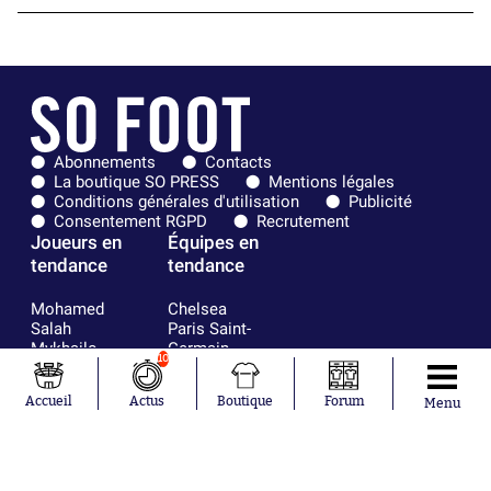
Abonnements
Contacts
La boutique SO PRESS
Mentions légales
Conditions générales d'utilisation
Publicité
Consentement RGPD
Recrutement
Joueurs en
Équipes en
tendance
tendance
Mohamed
Chelsea
Salah
Paris Saint-
Mykhailo
Germain
10
Mudryk
Bordeaux
Neymar
Olympique
Accueil
Actus
Boutique
Forum
Menu
Khalis Merah
lyonnais
Loïs Openda
FIFA
Moussa
Real Madrid
Niakhaté
RC Strasbourg
Nicolás
AC Milan