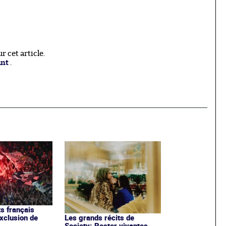
 cet article.
ant
.
ts français
exclusion de
Les grands récits de
Society: Rester vivantes