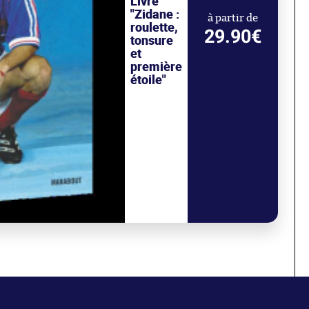
Livre
"Zidane :
à partir de
roulette,
29.90€
tonsure
et
première
étoile"