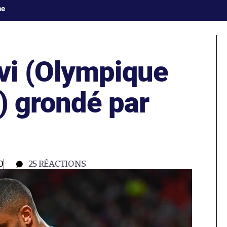
ne
vi (Olympique
) grondé par
0
25
RÉACTIONS