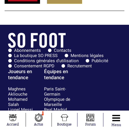
Abonnements
Contacts
La boutique SO PRESS
Mentions légales
Conditions générales d'utilisation
Publicité
Consentement RGPD
Recrutement
Joueurs en
Équipes en
tendance
tendance
Maghnes
Paris Saint-
Akliouche
Germain
Mohamed
Olympique de
Salah
Marseille
Lionel Messi
Real Madrid
0
Ferrán Torres
FIFA
Kilian Corredor
Olympique
Franco
lyonnais
Accueil
Actus
Boutique
Forum
Menu