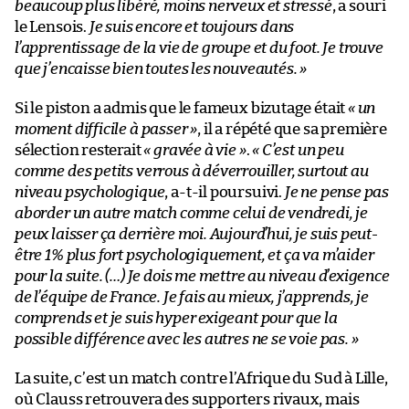
beaucoup plus libéré, moins nerveux et stressé
, a souri
le Lensois.
Je suis encore et toujours dans
l’apprentissage de la vie de groupe et du foot. Je trouve
que j’encaisse bien toutes les nouveautés. »
Si le piston a admis que le fameux bizutage était
« un
moment difficile à passer »
, il a répété que sa première
sélection resterait
« gravée à vie »
.
« C’est un peu
comme des petits verrous à déverrouiller, surtout au
niveau psychologique
, a-t-il poursuivi.
Je ne pense pas
aborder un autre match comme celui de vendredi, je
peux laisser ça derrière moi. Aujourd’hui, je suis peut-
être 1% plus fort psychologiquement, et ça va m’aider
pour la suite. (…) Je dois me mettre au niveau d’exigence
de l’équipe de France. Je fais au mieux, j’apprends, je
comprends et je suis hyper exigeant pour que la
possible différence avec les autres ne se voie pas. »
La suite, c’est un match contre l’Afrique du Sud à Lille,
où Clauss retrouvera des supporters rivaux, mais