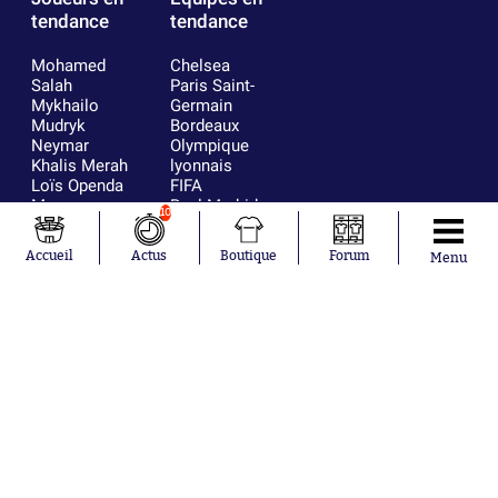
tendance
tendance
Mohamed
Chelsea
Salah
Paris Saint-
Mykhailo
Germain
Mudryk
Bordeaux
Neymar
Olympique
Khalis Merah
lyonnais
Loïs Openda
FIFA
Moussa
Real Madrid
10
Niakhaté
RC Strasbourg
Nicolás
AC Milan
Accueil
Actus
Boutique
Forum
Menu
Tagliafico
France
Pavel Šulc
RC Lens
Josh Maja
Gauthier Hein