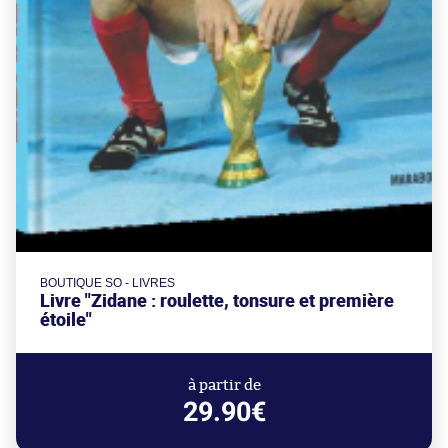
BOUTIQUE SO - LIVRES
Livre "Zidane : roulette, tonsure et première
étoile"
à partir de
29.90€