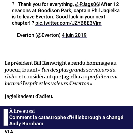
? | Thank you for everything,
@PJags06
!After 12
seasons at Goodison Park, captain Phil Jagielka
is to leave Everton. Good luck in your next
chapter! ?
pic.twitter.com/JZYB8E3Vjm
— Everton (@Everton)
4 juin 2019
Le président Bill Kenwright a rendu hommage au
joueur, louant «
l’un des plus grands serviteurs du
club
» et considérant que Jagielka a «
parfaitement
incarné l’esprit et les valeurs d’Everton
» .
Jagielkadeau d’adieu.
Comment la catastrophe d'Hillsborough a changé
Andy Burnham
VLA