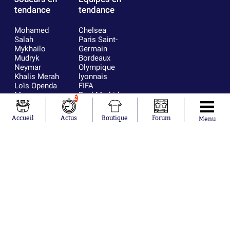
tendance
tendance
Mohamed
Chelsea
Salah
Paris Saint-
Mykhailo
Germain
Mudryk
Bordeaux
Neymar
Olympique
Khalis Merah
lyonnais
Loïs Openda
FIFA
Moussa
Real Madrid
2
Niakhaté
RC Strasbourg
Nicolás
AC Milan
Accueil
Actus
Boutique
Forum
Menu
Tagliafico
France
Pavel Šulc
RC Lens
Josh Maja
Gauthier Hein