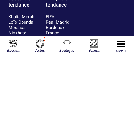
tendance
tendance
Khalis Merah
FIFA
Loïs Openda
Real Madrid
Moussa
Bordeaux
Niakhaté
France
Nicolás
Chelsea
1
Tagliafico
Paris Saint-
Pavel Šulc
Germain
Accueil
Actus
Boutique
Forum
Menu
Gauthier Hein
Olympique
Lionel Messi
lyonnais
Gonzalo
AC Milan
García Torres
RC Strasbourg
Gio Reyna
RC Lens
Leandro
Paredes