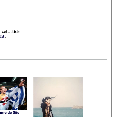
cet article.
ant
.
omme de São