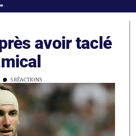
ne
près avoir taclé
amical
5
RÉACTIONS