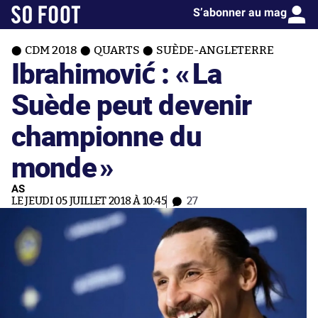
S’abonner au mag
CDM 2018
QUARTS
SUÈDE-ANGLETERRE
Ibrahimović : «
La
Suède peut devenir
championne du
monde
»
AS
LE JEUDI 05 JUILLET 2018 À 10:45
27