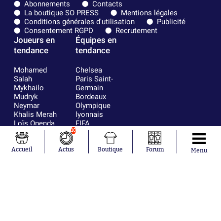
Abonnements
Contacts
La boutique SO PRESS
Mentions légales
Conditions générales d'utilisation
Publicité
Consentement RGPD
Recrutement
Joueurs en
Équipes en
tendance
tendance
Mohamed
Chelsea
Salah
Paris Saint-
Mykhailo
Germain
Mudryk
Bordeaux
Neymar
Olympique
Khalis Merah
lyonnais
Loïs Openda
FIFA
Moussa
Real Madrid
10
Niakhaté
RC Strasbourg
Nicolás
AC Milan
Accueil
Actus
Boutique
Forum
Menu
Tagliafico
France
Pavel Šulc
RC Lens
Josh Maja
Gauthier Hein