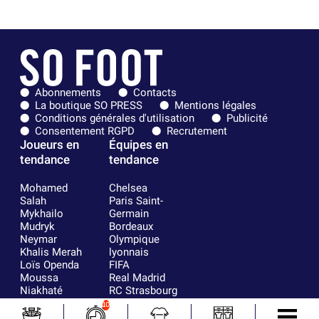
Abonnements
Contacts
La boutique SO PRESS
Mentions légales
Conditions générales d'utilisation
Publicité
Consentement RGPD
Recrutement
Joueurs en
Équipes en
tendance
tendance
Mohamed
Chelsea
Salah
Paris Saint-
Mykhailo
Germain
Mudryk
Bordeaux
Neymar
Olympique
Khalis Merah
lyonnais
Loïs Openda
FIFA
Moussa
Real Madrid
Niakhaté
RC Strasbourg
Nicolás
AC Milan
10
Tagliafico
France