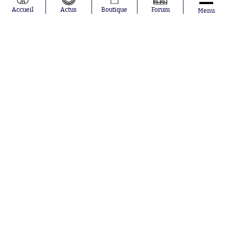
Pavel Šulc
RC Lens
Accueil
Actus
Boutique
Forum
Menu
Josh Maja
Gauthier Hein