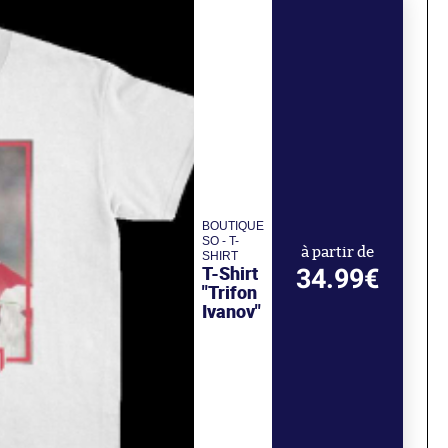
BOUTIQUE
SO - T-
à partir de
SHIRT
T-Shirt
34.99€
"Trifon
Ivanov"