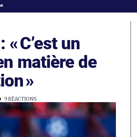
ne
: «
C’est un
n matière de
ion
»
9
RÉACTIONS