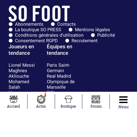
Abonnements
Contacts
La boutique SO PRESS
Mentions légales
Conditions générales d'utilisation
Publicité
Consentement RGPD
Recrutement
Joueurs en
Équipes en
tendance
tendance
Lionel Messi
Paris Saint-
Maghnes
Germain
Akliouche
Real Madrid
Mohamed
Olympique de
Salah
Marseille
Neymar
FIFA
7
Julián Álvarez
FC Barcelone
Ferrán Torres
Argentine
Accueil
Actus
Boutique
Forum
Menu
Kilian Corredor
Olympique
Franco
lyonnais
Mastantuono
AS Monaco
Orel Mangala
RC Strasbourg
Rio Mavuba
Trabzonspor