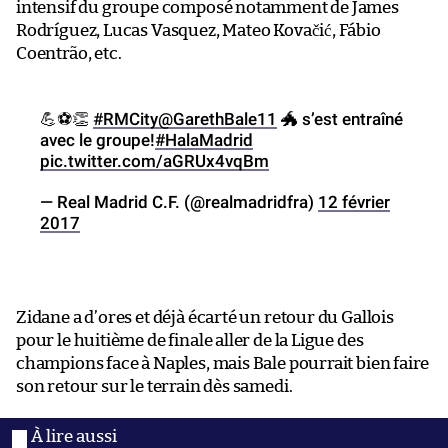
intensif du groupe composé notamment de James
Rodríguez, Lucas Vasquez, Mateo Kovačić, Fábio
Coentrão, etc.
💪⚽️👏
#RMCity
@GarethBale11
🐲 s’est entraîné
avec le groupe!
#HalaMadrid
pic.twitter.com/aGRUx4vqBm
— Real Madrid C.F. (@realmadridfra)
12 février
2017
Zidane a d’ores et déjà écarté un retour du Gallois
pour le huitième de finale aller de la Ligue des
champions face à Naples, mais Bale pourrait bien faire
son retour sur le terrain dès samedi.