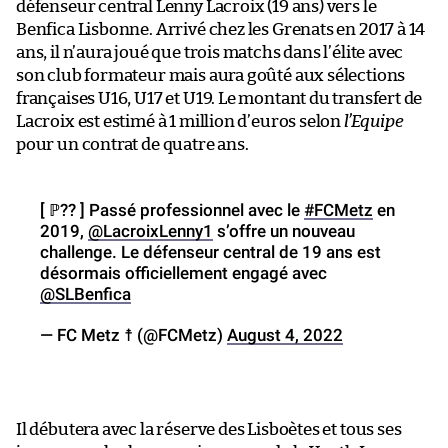
défenseur central Lenny Lacroix (19 ans) vers le
Benfica Lisbonne. Arrivé chez les Grenats en 2017 à 14
ans, il n’aura joué que trois matchs dans l’élite avec
son club formateur mais aura goûté aux sélections
françaises U16, U17 et U19. Le montant du transfert de
Lacroix est estimé à 1 million d’euros selon
l’Equipe
pour un contrat de quatre ans.
[ ℙ?? ] Passé professionnel avec le
#FCMetz
en
2019,
@LacroixLenny1
s’offre un nouveau
challenge. Le défenseur central de 19 ans est
désormais officiellement engagé avec
@SLBenfica
— FC Metz ☨ (@FCMetz)
August 4, 2022
Il débutera avec la réserve des Lisboètes et tous ses