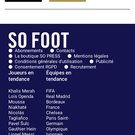
Abonnements
Contacts
La boutique SO PRESS
Mentions légales
Conditions générales d'utilisation
Publicité
Consentement RGPD
Recrutement
Joueurs en
Équipes en
tendance
tendance
Khalis Merah
FIFA
Loïs Openda
Real Madrid
Moussa
Bordeaux
Niakhaté
France
Nicolás
Chelsea
Tagliafico
Paris Saint-
Pavel Šulc
Germain
Gauthier Hein
Olympique
Lionel Messi
lyonnais