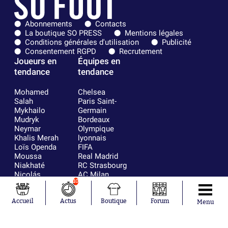
Abonnements
Contacts
La boutique SO PRESS
Mentions légales
Conditions générales d'utilisation
Publicité
Consentement RGPD
Recrutement
Joueurs en
Équipes en
tendance
tendance
Mohamed
Chelsea
Salah
Paris Saint-
Mykhailo
Germain
Mudryk
Bordeaux
Neymar
Olympique
Khalis Merah
lyonnais
Loïs Openda
FIFA
Moussa
Real Madrid
Niakhaté
RC Strasbourg
Nicolás
AC Milan
10
Tagliafico
France
Pavel Šulc
RC Lens
Josh Maja
Accueil
Actus
Boutique
Forum
Menu
Gauthier Hein