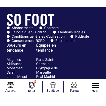
Abonnements
Contacts
La boutique SO PRESS
Mentions légales
Conditions générales d'utilisation
Publicité
Consentement RGPD
Recrutement
Joueurs en
Équipes en
tendance
tendance
Maghnes
Paris Saint-
Akliouche
Germain
Mohamed
Olympique de
Salah
Marseille
Lionel Messi
Real Madrid
Ferrán Torres
FIFA
0
Kilian Corredor
Olympique
Franco
lyonnais
Accueil
Actus
Boutique
Forum
Menu
Mastantuono
AS Monaco
Orel Mangala
FC Barcelone
Rio Mavuba
Argentine