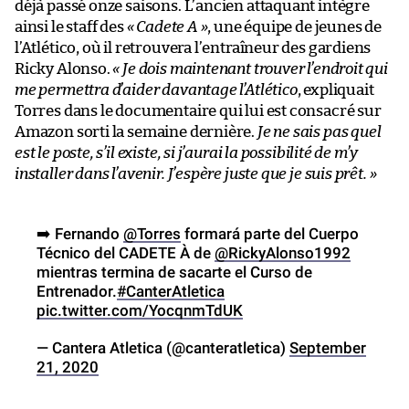
déjà passé onze saisons. L’ancien attaquant intègre
ainsi le staff des
« Cadete A »
, une équipe de jeunes de
l’Atlético, où il retrouvera l’entraîneur des gardiens
Ricky Alonso.
« Je dois maintenant trouver l’endroit qui
me permettra d’aider davantage l’Atlético
, expliquait
Torres dans le documentaire qui lui est consacré sur
Amazon sorti la semaine dernière.
Je ne sais pas quel
est le poste, s’il existe, si j’aurai la possibilité de m’y
installer dans l’avenir. J’espère juste que je suis prêt. »
➡️ Fernando
@Torres
formará parte del Cuerpo
Técnico del CADETE À de
@RickyAlonso1992
mientras termina de sacarte el Curso de
Entrenador.
#CanterAtletica
pic.twitter.com/YocqnmTdUK
— Cantera Atletica (@canteratletica)
September
21, 2020