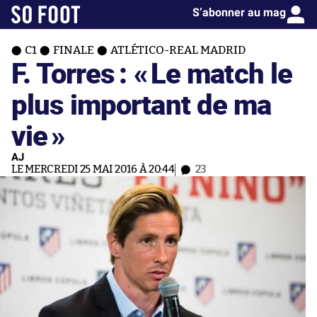
S’abonner au mag
C1
FINALE
ATLÉTICO-REAL MADRID
F. Torres : «
Le match le
plus important de ma
vie
»
AJ
LE MERCREDI 25 MAI 2016 À 20:44
23