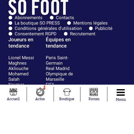
Abonnements
Contacts
La boutique SO PRESS
Mentions légales
Conditions générales d'utilisation
Publicité
Consentement RGPD
Recrutement
Joueurs en
Équipes en
tendance
tendance
Lionel Messi
Paris Saint-
Maghnes
Germain
Akliouche
Real Madrid
Mohamed
Olympique de
Salah
Marseille
Neymar
FIFA
0
Julián Álvarez
FC Barcelone
Ferrán Torres
Argentine
Accueil
Actus
Boutique
Forum
Menu
Kilian Corredor
Olympique
Franco
lyonnais
Mastantuono
AS Monaco
Orel Mangala
RC Strasbourg
Rio Mavuba
Trabzonspor