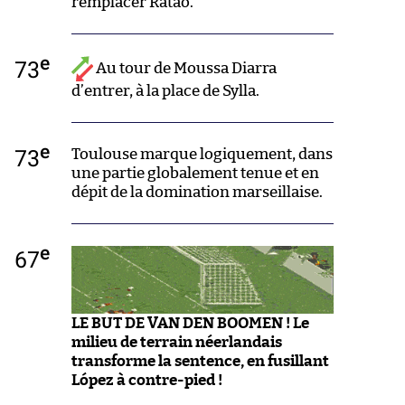
remplacer Ratão.
e
73
Au tour de Moussa Diarra
d’entrer, à la place de Sylla.
e
73
Toulouse marque logiquement, dans
une partie globalement tenue et en
dépit de la domination marseillaise.
e
67
LE BUT DE VAN DEN BOOMEN ! Le
milieu de terrain néerlandais
transforme la sentence, en fusillant
López à contre-pied !