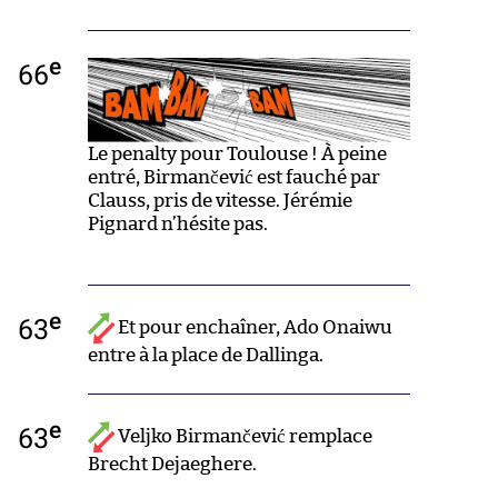
e
66
Le penalty pour Toulouse ! À peine
entré, Birmančević est fauché par
Clauss, pris de vitesse. Jérémie
Pignard n’hésite pas.
e
63
Et pour enchaîner, Ado Onaiwu
entre à la place de Dallinga.
e
63
Veljko Birmančević remplace
Brecht Dejaeghere.