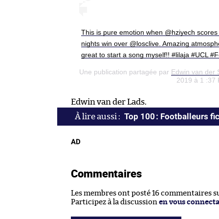
This is pure emotion when @hziyech scores th
nights win over @losclive. Amazing atmosph
great to start a song myself!! #lilaja #UCL 
Une publication partagée par
Edwin van der 
2019 à 1 :37
Edwin van der Lads.
Top 100 : Footballeurs fic
AD
Commentaires
Les membres ont posté 16 commentaires sur
Participez à la discussion
en vous connect