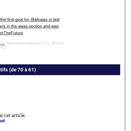
e first goal for @afcajax in last
ere in the away section and was
#ForTheFuture
Sar
(@edwinvandersar1) le 28 Nov.
 PST
tifs (de 70 à 61)
 cet article.
ant
.