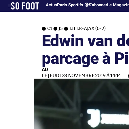
Actus
Paris Sportifs 🔞
S'abonner
Le Magazi
C1
J5
LILLE-AJAX (0-2)
Edwin van d
parcage à P
AD
LE JEUDI 28 NOVEMBRE 2019 À 14:14