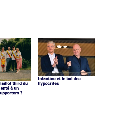
Infantino et le bal des
hypocrites
illot third du
enté à un
upporters ?