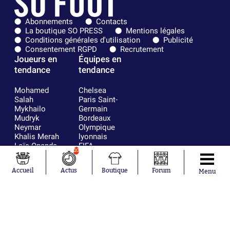
Abonnements
Contacts
La boutique SO PRESS
Mentions légales
Conditions générales d'utilisation
Publicité
Consentement RGPD
Recrutement
Joueurs en
Équipes en
tendance
tendance
Mohamed
Chelsea
Salah
Paris Saint-
Mykhailo
Germain
Mudryk
Bordeaux
Neymar
Olympique
Khalis Merah
lyonnais
Loïs Openda
FIFA
10
Moussa
Real Madrid
Niakhaté
RC Strasbourg
Accueil
Actus
Boutique
Forum
Menu
Nicolás
AC Milan
Tagliafico
France
Pavel Šulc
RC Lens
Josh Maja
Gauthier Hein