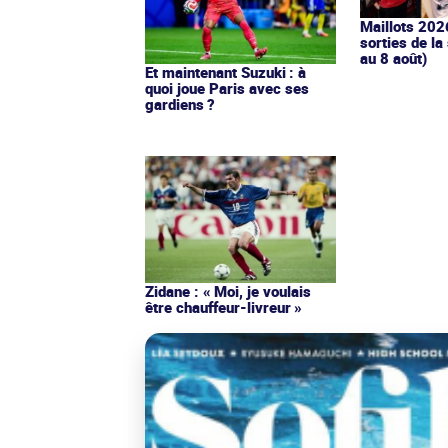
Maillots 202
sorties de la
au 8 août)
Et maintenant Suzuki : à
quoi joue Paris avec ses
gardiens ?
Zidane : « Moi, je voulais
être chauffeur-livreur »