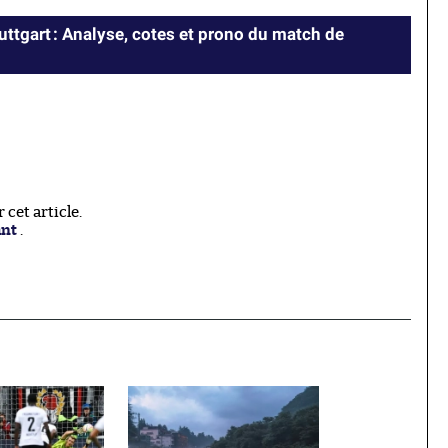
ttgart : Analyse, cotes et prono du match de
cet article.
ant
.