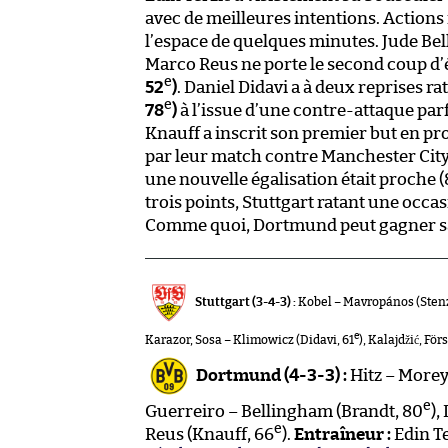
avec de meilleures intentions. Actions 
l’espace de quelques minutes. Jude Bel
Marco Reus ne porte le second coup d’ép
e
52
)
. Daniel Didavi a à deux reprises rat
e
78
)
à l’issue d’une contre-attaque pa
Knauff a inscrit son premier but en pr
par leur match contre Manchester City,
une nouvelle égalisation était proche 
trois points, Stuttgart ratant une occas
Comme quoi, Dortmund peut gagner s
Stuttgart (3-4-3) :
Kobel – Mavropános (Stenz
e
Karazor, Sosa – Klimowicz (Didavi, 61
), Kalajdžić, Fö
Dortmund (4-3-3) :
Hitz – Morey
e
Guerreiro – Bellingham (Brandt, 80
),
e
Reus (Knauff, 66
).
Entraîneur :
Edin Te