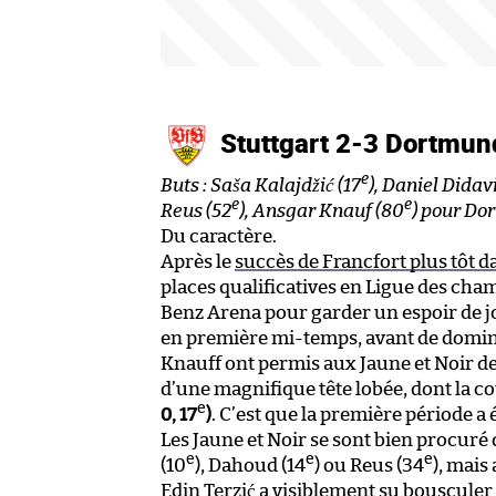
Stuttgart 2-3 Dortmu
e
Buts : Saša Kalajdžić (17
), Daniel Didav
e
e
Reus (52
), Ansgar Knauf (80
) pour Do
Du caractère.
Après le
succès de Francfort plus tôt d
places qualificatives en Ligue des cha
Benz Arena pour garder un espoir de jou
en première mi-temps, avant de domine
Knauff ont permis aux Jaune et Noir de 
d’une magnifique tête lobée, dont la c
e
0, 17
)
. C’est que la première période 
Les Jaune et Noir se sont bien procuré
e
e
e
(10
), Dahoud (14
) ou Reus (34
), mais
Edin Terzić a visiblement su bousculer