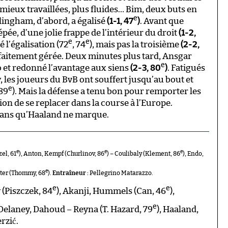
mieux travaillées, plus fluides… Bim, deux buts en
e
lingham, d’abord, a égalisé
(1-1, 47
)
. Avant que
ée, d’une jolie frappe de l’intérieur du droit
(1-2,
e
e
é l’égalisation (72
, 74
), mais pas la troisième
(2-2,
rfaitement gérée. Deux minutes plus tard, Ansgar
e
o et redonné l’avantage aux siens
(2-3, 80
)
. Fatigués
 les joueurs du BvB ont souffert jusqu’au bout et
e
(89
). Mais la défense a tenu bon pour remporter les
ion de se replacer dans la course à l’Europe.
ans qu’Haaland ne marque.
e
e
e
el, 61
), Anton, Kempf (Churlinov, 86
) – Coulibaly (Klement, 86
), Endo,
e
rster (Thommy, 68
).
Entraîneur :
Pellegrino Matarazzo.
e
e
 (Piszczek, 84
), Akanji, Hummels (Can, 46
),
e
 Delaney, Dahoud – Reyna (T. Hazard, 79
), Haaland,
rzić.