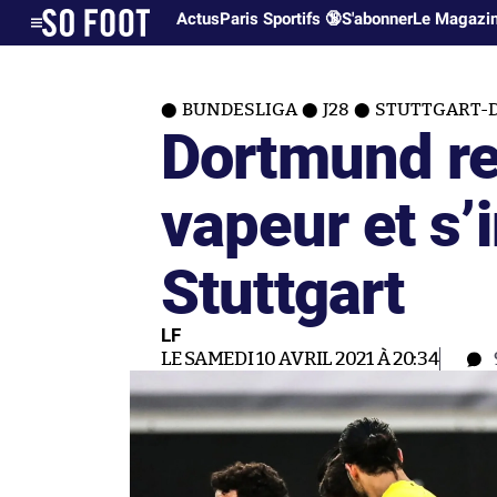
Actus
Paris Sportifs 🔞
S'abonner
Le Magazi
BUNDESLIGA
J28
STUTTGART-D
Dortmund re
vapeur et s
Stuttgart
LF
LE SAMEDI 10 AVRIL 2021 À 20:34