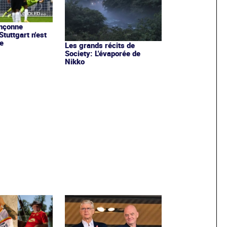
onçonne
tuttgart n'est
le
Les grands récits de
Society: L'évaporée de
Nikko