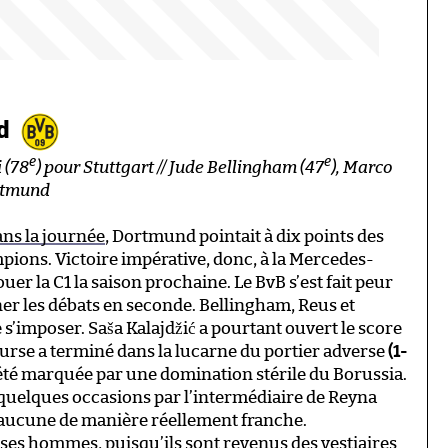
nd
e
e
i (78
) pour Stuttgart // Jude Bellingham (47
), Marco
rtmund
ans la journée
, Dortmund pointait à dix points des
mpions. Victoire impérative, donc, à la Mercedes-
er la C1 la saison prochaine. Le BvB s’est fait peur
r les débats en seconde. Bellingham, Reus et
s’imposer. Saša Kalajdžić a pourtant ouvert le score
ourse a terminé dans la lucarne du portier adverse
(1-
a été marquée par une domination stérile du Borussia.
 quelques occasions par l’intermédiaire de Reyna
 aucune de manière réellement franche.
 ses hommes, puisqu’ils sont revenus des vestiaires